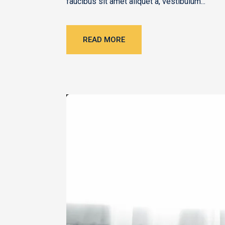
faucibus sit amet aliquet a, vestibulum...
READ MORE